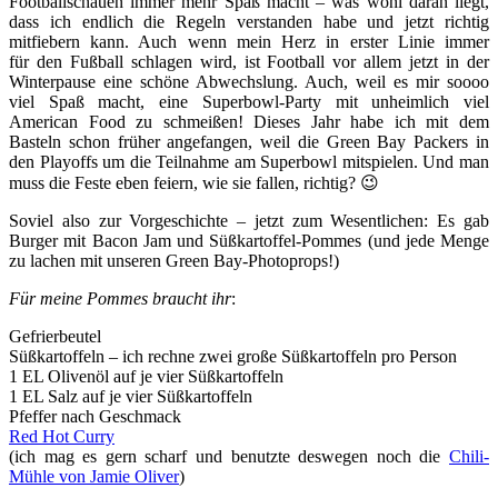
Footballschauen immer mehr Spaß macht – was wohl daran liegt,
dass ich endlich die Regeln verstanden habe und jetzt richtig
mitfiebern kann. Auch wenn mein Herz in erster Linie immer
für den Fußball schlagen wird, ist Football vor allem jetzt in der
Winterpause eine schöne Abwechslung. Auch, weil es mir soooo
viel Spaß macht, eine Superbowl-Party mit unheimlich viel
American Food zu schmeißen! Dieses Jahr habe ich mit dem
Basteln schon früher angefangen, weil die Green Bay Packers in
den Playoffs um die Teilnahme am Superbowl mitspielen. Und man
muss die Feste eben feiern, wie sie fallen, richtig? 😉
Soviel also zur Vorgeschichte – jetzt zum Wesentlichen: Es gab
Burger mit Bacon Jam und Süßkartoffel-Pommes (und jede Menge
zu lachen mit unseren Green Bay-Photoprops!)
Für meine Pommes braucht ihr
:
Gefrierbeutel
Süßkartoffeln – ich rechne zwei große Süßkartoffeln pro Person
1 EL Olivenöl auf je vier Süßkartoffeln
1 EL Salz auf je vier Süßkartoffeln
Pfeffer nach Geschmack
Red Hot Curry
(ich mag es gern scharf und benutzte deswegen noch die
Chili-
Mühle von Jamie Oliver
)