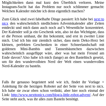
Möglichkeiten dann mal kurz den Überblick verloren. Meine
Instagram-Sucht hat das Problem nur noch schlimmer gemacht:
Welchen Kalender möchte ich denn eigentlich machen?
Zum Glück sind zwei fabelhafte Dinge passiert: Ich habe bei
next to
nicx
den wahrscheinlich niedlichsten Adventskalender aller Zeiten
entdeckt und mich dann auch noch auf’s Wesentliche konzentriert.
Der Kalender soll ja ein Geschenk sein, also ist das Wichtigste, dass
er die Person umhaut, die ihn bekommt, und erst in zweiter Linie
mich. Und ich bin mir ziemlich sicher, dass mein Deko-Herz bei
kleinen, perfekten Geschenken in einer Schneelandschaft mit
goldenen Mini-Bambis und Tannenbäumchen dazwischen
wahrscheinlich ausgeflippt wäre, aber was hat mein Freund am
Ende davon? Also habe ich mich (lange) an den Basteltisch gesetzt,
um für den wundervollsten Nerd der Welt einen wundervollen
Nerd-Kalender zu basteln.
Falls ihr genauso begeistert seid wie ich, findet ihr Vorlage +
Anleitung für die herzigen Roboter auf der Seite von next to nicx.
Ich habe sie zwar oben schon verlinkt, aber hier noch einmal der
Link:
http://www.nexttonicx.com/blog/a-little-robot-advent/
. Auf der
Seite steht auch, was ihr alles zum Basteln benötigt.