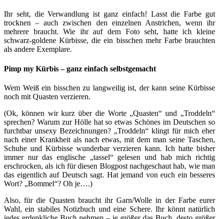
Ihr seht, die Verwandlung ist ganz einfach! Lasst die Farbe gut
trocknen – auch zwischen den einzelnen Anstrichen, wenn ihr
mehrere braucht. Wie ihr auf dem Foto seht, hatte ich kleine
schwarz-goldene Kürbisse, die ein bisschen mehr Farbe brauchten
als andere Exemplare.
Pimp my Kürbis – ganz einfach selbstgemacht
Wem Weiß ein bisschen zu langweilig ist, der kann seine Kürbisse
noch mit Quasten verzieren.
(Ok, können wir kurz über die Worte „Quasten“ und „Troddeln“
sprechen? Warum zur Hölle hat so etwas Schönes im Deutschen so
furchtbar unsexy Bezeichnungen? „Troddeln“ klingt für mich eher
nach einer Krankheit als nach etwas, mit dem man seine Taschen,
Schuhe und Kürbisse wunderbar verzieren kann. Ich hatte bisher
immer nur das englische „tassel“ gelesen und hab mich richtig
erschrocken, als ich für diesen Blogpost nachgeschaut hab, wie man
das eigentlich auf Deutsch sagt. Hat jemand von euch ein besseres
Wort? „Bommel“? Oh je….)
Also, für die Quasten braucht ihr Garn/Wolle in der Farbe eurer
Wahl, ein stabiles Notizbuch und eine Schere. Ihr könnt natürlich
jedes erdenkliche Buch nehmen – je größer das Buch, desto größer