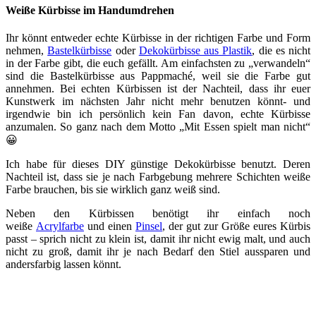
Weiße Kürbisse im Handumdrehen
Ihr könnt entweder echte Kürbisse in der richtigen Farbe und Form
nehmen,
Bastelkürbisse
oder
Dekokürbisse aus Plastik
, die es nicht
in der Farbe gibt, die euch gefällt. Am einfachsten zu „verwandeln“
sind die Bastelkürbisse aus Pappmaché, weil sie die Farbe gut
annehmen. Bei echten Kürbissen ist der Nachteil, dass ihr euer
Kunstwerk im nächsten Jahr nicht mehr benutzen könnt- und
irgendwie bin ich persönlich kein Fan davon, echte Kürbisse
anzumalen. So ganz nach dem Motto „Mit Essen spielt man nicht“
😀
Ich habe für dieses DIY günstige Dekokürbisse benutzt. Deren
Nachteil ist, dass sie je nach Farbgebung mehrere Schichten weiße
Farbe brauchen, bis sie wirklich ganz weiß sind.
Neben den Kürbissen benötigt ihr einfach noch
weiße
Acrylfarbe
und einen
Pinsel
, der gut zur Größe eures Kürbis
passt – sprich nicht zu klein ist, damit ihr nicht ewig malt, und auch
nicht zu groß, damit ihr je nach Bedarf den Stiel aussparen und
andersfarbig lassen könnt.